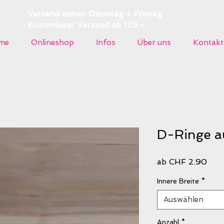
Versand immer Dienstag + Freitag
Kostenloser Versand ab 129.-
me
Onlineshop
Infos
Über uns
Kontakt
D-Ringe au
Sal
ab
CHF 2.90
Prei
Innere Breite
*
Auswählen
Anzahl
*